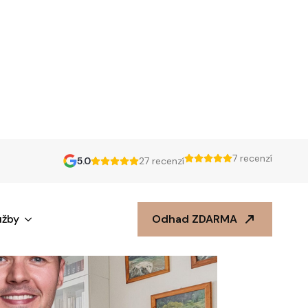
7 recenzí
5.0
27 recenzí
užby
Odhad ZDARMA