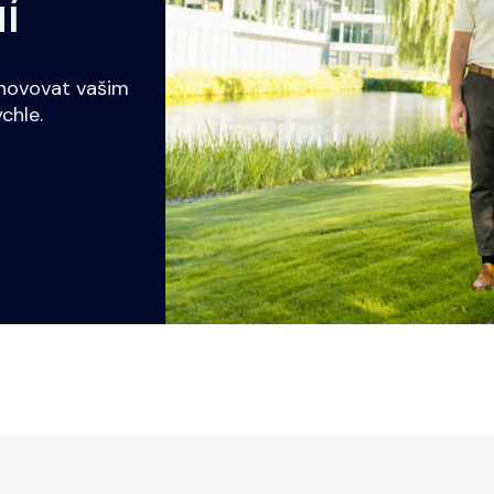
Í
yhovovat vašim
chle.