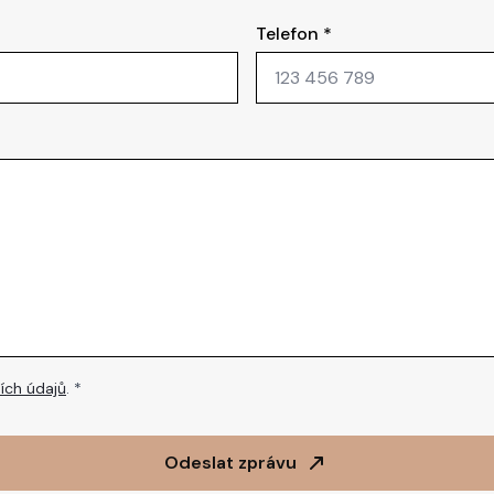
Telefon
*
ích údajů
. *
Odeslat zprávu