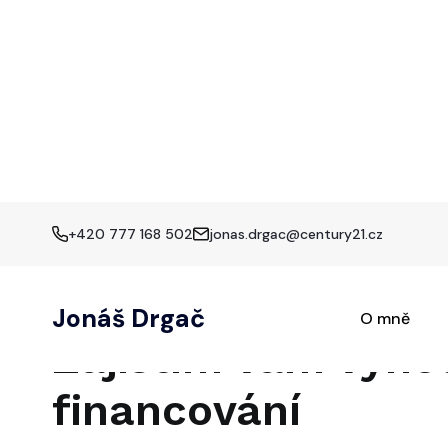
+420 777 168 502
jonas.drgac@century21.cz
Jonáš Drgač
O mně
Zajistím vám výh
financování