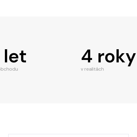
 let
4 roky
 obchodu
v realitách