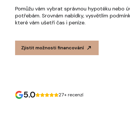
Pomůžu vám vybrat správnou hypotéku nebo úv
potřebám. Srovnám nabídky, vysvětlím podmínk
které vám ušetří čas i peníze.
Zjistit možnosti financování
5.0
27+ recenzí