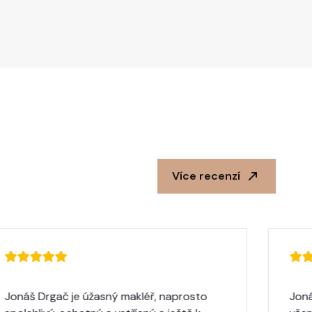
Více recenzí
Jonáš Drgač je úžasný makléř, naprosto
Jon