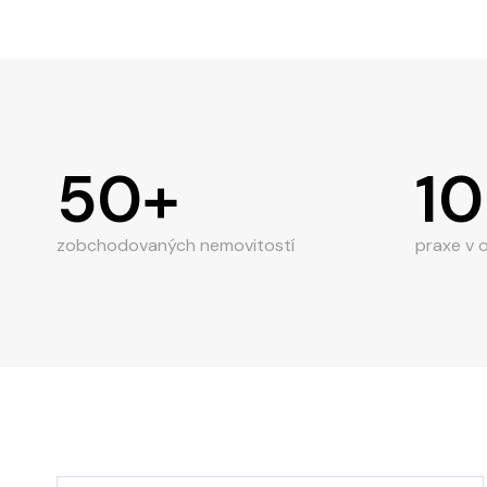
50+
10
zobchodovaných nemovitostí
praxe v