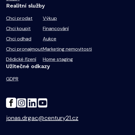
Realitní služby
Chci prodat
Výkup
Chci koupit
Financování
Chci odhad
Aukce
Chci pronajmout
Marketing nemovitosti
Dědické řízení
Home staging
Užitečné odkazy
GDPR
jonas.drgac@century21.cz