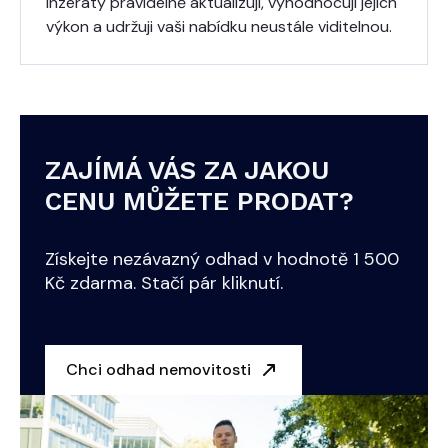
Inzeráty pravidelně aktualizuji, vyhodnocuji jejich
výkon a udržuji vaši nabídku neustále viditelnou.
ZAJÍMÁ VÁS ZA JAKOU
CENU MŮŽETE PRODAT?
Získejte nezávazný odhad v hodnotě 1 500
Kč zdarma. Stačí pár kliknutí.
Chci odhad nemovitosti