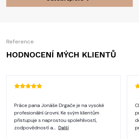
Reference
HODNOCENÍ MÝCH KLIENTŮ
Práce pana Jonáše Drgače je na vysoké
C
profesionální úrovni. Ke svým klientům
p
přistupuje s naprostou spolehlivostí,
d
zodpovědností a…
p
Další