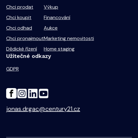
Chci prodat
Výkup
Chci koupit
Financování
Chci odhad
Aukce
Chci pronajmout
Marketing nemovitosti
Dědické řízení
Home staging
Užitečné odkazy
GDPR
jonas.drgac@century21.cz