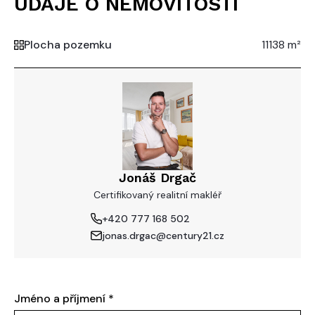
ÚDAJE O NEMOVITOSTI
Plocha pozemku
11138 m²
Jonáš Drgač
Certifikovaný realitní makléř
+420 777 168 502
jonas.drgac@century21.cz
Jméno a příjmení
*