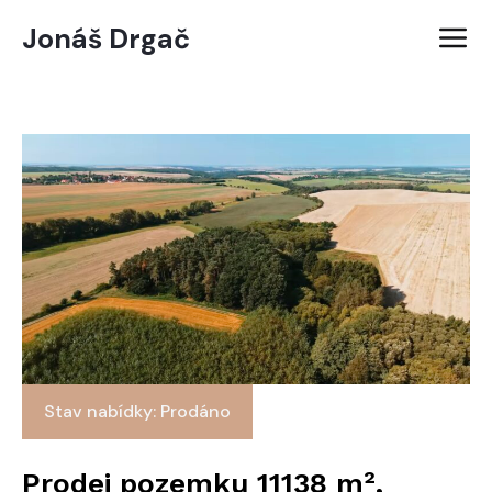
Jonáš Drgač
Stav nabídky: Prodáno
Prodej pozemku 11138 m²,