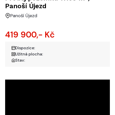
Panoší Újezd
Panoší Újezd
419 900,- Kč
Dispozice:
Užitná plocha:
Stav: