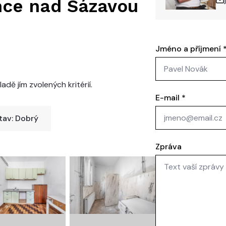
nce nad Sázavou
Jméno a příjmení
adě jím zvolených kritérií.
E-mail
*
tav: Dobrý
Zpráva