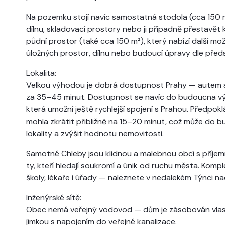
Na pozemku stojí navíc samostatná stodola (cca 150 m²,
dílnu, skladovací prostory nebo ji případně přestavět 
půdní prostor (také cca 150 m²), který nabízí další mož
úložných prostor, dílnu nebo budoucí úpravy dle před
Lokalita:
Velkou výhodou je dobrá dostupnost Prahy — autem s
za 35–45 minut. Dostupnost se navíc do budoucna výra
která umožní ještě rychlejší spojení s Prahou. Předpok
mohla zkrátit přibližně na 15–20 minut, což může do bu
lokality a zvýšit hodnotu nemovitosti.
Samotné Chleby jsou klidnou a malebnou obcí s příjem
ty, kteří hledají soukromí a únik od ruchu města. Ko
školy, lékaře i úřady — naleznete v nedalekém Týnci 
Inženýrské sítě:
Obec nemá veřejný vodovod — dům je zásobován vlastn
jímkou s napojením do veřejné kanalizace.