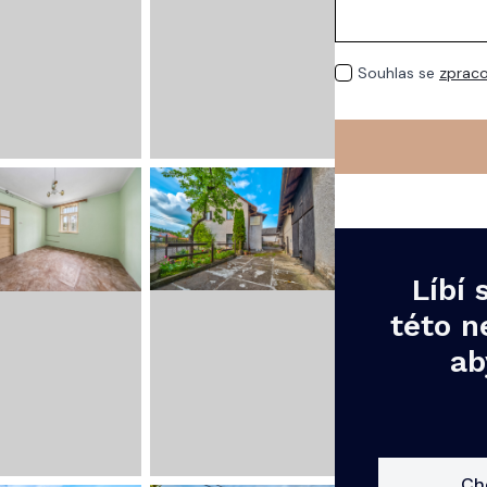
GDPR
Souhlas se
zpraco
*
Líbí
této n
ab
Ch