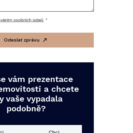
váním osobních údajů
. *
Odeslat zprávu
 se vám prezentace
emovitosti a chcete
y vaše vypadala
podobně?
ci
Chci