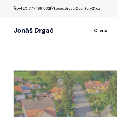
+420 777 168 502
jonas.drgac@century21.cz
Jonáš Drgač
O mně