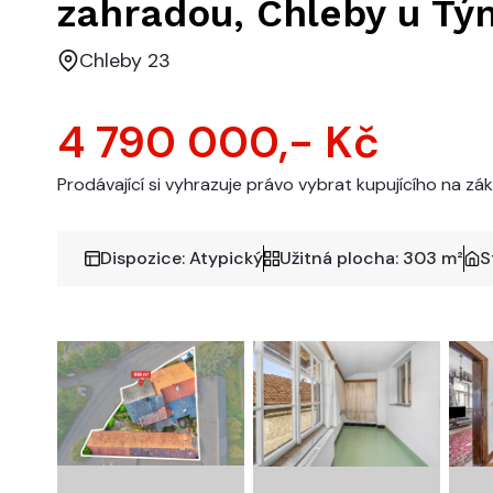
zahradou, Chleby u Tý
Chleby 23
4 790 000,- Kč
Prodávající si vyhrazuje právo vybrat kupujícího na zákl
Dispozice: Atypický
Užitná plocha: 303 m²
S