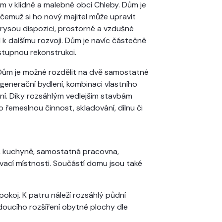
m v klidné a malebné obci Chleby. Dům je
čemuž si ho nový majitel může upravit
orysou dispozici, prostorné a vzdušné
 k dalšímu rozvoji. Dům je navíc částečně
stupnou rekonstrukci.
. Dům je možné rozdělit na dvě samostatné
egenerační bydlení, kombinaci vlastního
ní. Díky rozsáhlým vedlejším stavbám
řemeslnou činnost, skladování, dílnu či
na, kuchyně, samostatná pracovna,
ovací místnosti. Součástí domu jsou také
okoj. K patru náleží rozsáhlý půdní
oucího rozšíření obytné plochy dle