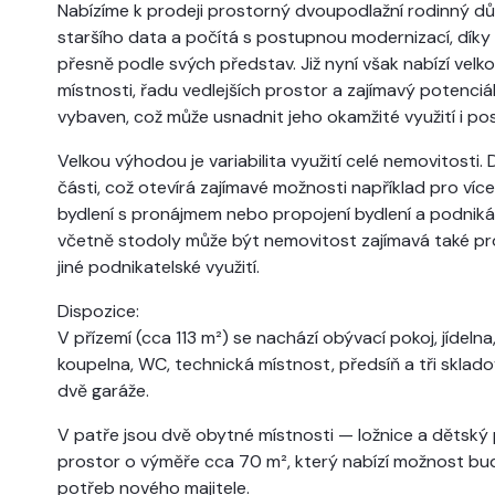
Nabízíme k prodeji prostorný dvoupodlažní rodinný dů
staršího data a počítá s postupnou modernizací, díky 
přesně podle svých představ. Již nyní však nabízí velk
místnosti, řadu vedlejších prostor a zajímavý potenciál
vybaven, což může usnadnit jeho okamžité využití i po
Velkou výhodou je variabilita využití celé nemovitosti
části, což otevírá zajímavé možnosti například pro víc
bydlení s pronájmem nebo propojení bydlení a podniká
včetně stodoly může být nemovitost zajímavá také pro 
jiné podnikatelské využití.
Dispozice:
V přízemí (cca 113 m²) se nachází obývací pokoj, jídel
koupelna, WC, technická místnost, předsíň a tři sklad
dvě garáže.
V patře jsou dvě obytné místnosti — ložnice a dětský p
prostor o výměře cca 70 m², který nabízí možnost bud
potřeb nového majitele.