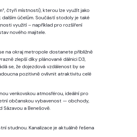
 čtyři místnosti), kterou lze využít jako
k dalším účelům. Součástí stodoly je také
nosti využití – například pro rozšíření
stav nového majitele.
e na okraj metropole dostanete přibližně
zně zlepší díky plánované dálnici D3,
ládá se, že dojezdová vzdálenost by se
doucna pozitivně ovlivnit atraktivitu celé
nou venkovskou atmosférou, ideální pro
mpletní občanskou vybavenost — obchody,
nad Sázavou a Benešově.
í studnou. Kanalizace je aktuálně řešena