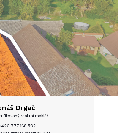
onáš Drgač
tifikovaný realitní makléř
+420 777 168 502
jonas.drgac@century21.cz