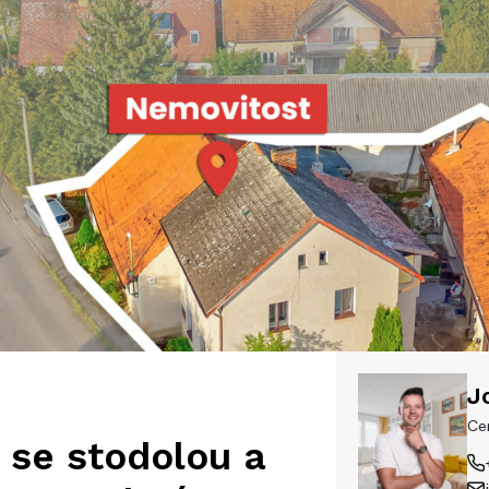
J
Cer
 se stodolou a