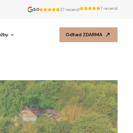
7 recenzí
5.0
27 recenzí
užby
Odhad ZDARMA