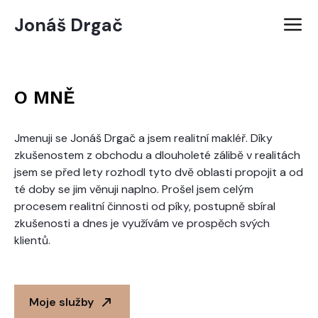
Jonáš Drgač
O MNĚ
Jmenuji se Jonáš Drgač a jsem realitní makléř. Díky
zkušenostem z obchodu a dlouholeté zálibě v realitách
jsem se před lety rozhodl tyto dvě oblasti propojit a od
té doby se jim věnuji naplno. Prošel jsem celým
procesem realitní činnosti od píky, postupně sbíral
zkušenosti a dnes je využívám ve prospěch svých
klientů.
Moje služby