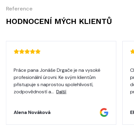
Reference
HODNOCENÍ MÝCH KLIENTŮ
Práce pana Jonáše Drgače je na vysoké
C
profesionální úrovni. Ke svým klientům
p
přistupuje s naprostou spolehlivostí,
d
zodpovědností a…
p
Další
Alena Nováková
E