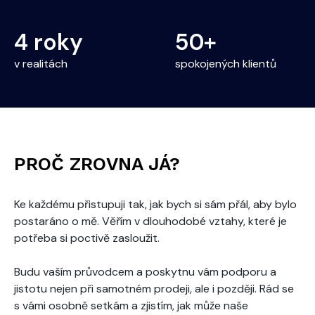
4 roky
50+
v realitách
spokojených klientů
PROČ ZROVNA JÁ?
Ke každému přistupuji tak, jak bych si sám přál, aby bylo
postaráno o mě. Věřím v dlouhodobé vztahy, které je
potřeba si poctivě zasloužit.
Budu vaším průvodcem a poskytnu vám podporu a
jistotu nejen při samotném prodeji, ale i později. Rád se
s vámi osobně setkám a zjistím, jak může naše